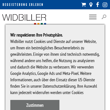




BEGEISTERUNG ERLEBEN

Wir respektieren Ihre Privatsphäre.
Widbiller nutzt Cookies und Dienste auf unserer Website,
um Ihnen ein bestmögliches Besuchererlebnis zu
gewährleisten. Einige von ihnen sind technisch notwendig,
BOSCH
während andere uns helfen, die Nutzung zu analysieren
und dadurch die Website zu verbessern. Wir verwenden
Google Analytics, Google Ads und Meta-Pixel. Weitere
Informationen, auch über den Einsatz dieser US-Dienste
Seit Generationen machen Hausgeräte von Bosch den Alltag ein
finden Sie in unserer
Datenschutzerklärung
. Ihre Auswahl
wenig einfacher: als bemerkenswert anspruchslose Helfer, die stets
kann jederzeit widerrufen werden unter
Cookies
die höchsten Ansprüche ihrer Eigentümer erfüllten. Seit etwa
eineinhalb Jahrhunderten übernehmen sie zahllose lästige Aufgaben
in ebenso zahllosen Haushalten – um uns die Zeit zu schenken, die
Zustimmen