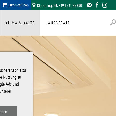





Euronics-Shop
Dingolfing, Tel. +49 8731 37830

KLIMA & KÄLTE
HAUSGERÄTE
uchererlebnis zu
ie Nutzung zu
ogle Ads und
unserer
ionen